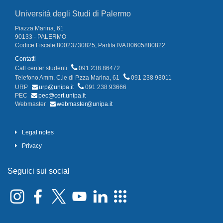
Università degli Studi di Palermo
Piazza Marina, 61
90133 - PALERMO
Codice Fiscale 80023730825, Partita IVA 00605880822
Contatti
Call center studenti
091 238 86472
Telefono Amm. C.le di P.zza Marina, 61
091 238 93011
URP
urp@unipa.it
091 238 93666
PEC
pec@cert.unipa.it
Webmaster
webmaster@unipa.it
Legal notes
Privacy
Seguici sui social