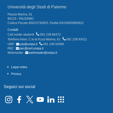
Università degli Studi di Palermo
Piazza Marina, 61
90133 - PALERMO
Codice Fiscale 80023730825, Partita IVA 00605880822
Contatti
Call center studenti
091 238 86472
Telefono Amm. C.le di P.zza Marina, 61
091 238 93011
URP
urp@unipa.it
091 238 93666
PEC
pec@cert.unipa.it
Webmaster
webmaster@unipa.it
Legal notes
Privacy
Seguici sui social