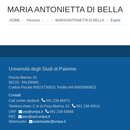
MARIA ANTONIETTA DI BELLA
HOME
Persone
...
MARIA ANTONIETTA DI BELLA
Esami
Università degli Studi di Palermo
Piazza Marina, 61
90133 - PALERMO
Codice Fiscale 80023730825, Partita IVA 00605880822
Contatti
Call center studenti
091 238 86472
Telefono Amm. C.le di P.zza Marina, 61
091 238 93011
URP
urp@unipa.it
091 238 93666
PEC
pec@cert.unipa.it
Webmaster
webmaster@unipa.it