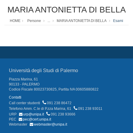
MARIA ANTONIETTA DI BELLA
HOME
Persone
...
MARIA ANTONIETTA DI BELLA
Esami
Università degli Studi di Palermo
Piazza Marina, 61
90133 - PALERMO
Codice Fiscale 80023730825, Partita IVA 00605880822
Contatti
Call center studenti
091 238 86472
Telefono Amm. C.le di P.zza Marina, 61
091 238 93011
URP
urp@unipa.it
091 238 93666
PEC
pec@cert.unipa.it
Webmaster
webmaster@unipa.it