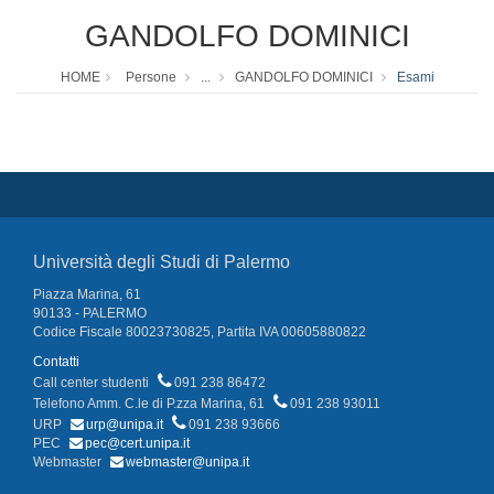
GANDOLFO DOMINICI
HOME
Persone
...
GANDOLFO DOMINICI
Esami
Università degli Studi di Palermo
Piazza Marina, 61
90133 - PALERMO
Codice Fiscale 80023730825, Partita IVA 00605880822
Contatti
Call center studenti
091 238 86472
Telefono Amm. C.le di P.zza Marina, 61
091 238 93011
URP
urp@unipa.it
091 238 93666
PEC
pec@cert.unipa.it
Webmaster
webmaster@unipa.it