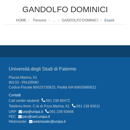
GANDOLFO DOMINICI
HOME
Persone
...
GANDOLFO DOMINICI
Esami
Università degli Studi di Palermo
Piazza Marina, 61
90133 - PALERMO
Codice Fiscale 80023730825, Partita IVA 00605880822
Contatti
Call center studenti
091 238 86472
Telefono Amm. C.le di P.zza Marina, 61
091 238 93011
URP
urp@unipa.it
091 238 93666
PEC
pec@cert.unipa.it
Webmaster
webmaster@unipa.it