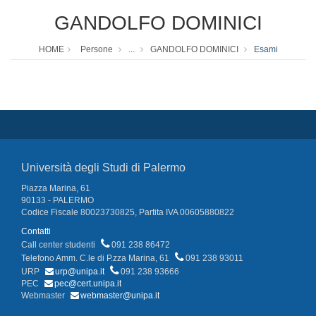
GANDOLFO DOMINICI
HOME
Persone
...
GANDOLFO DOMINICI
Esami
Università degli Studi di Palermo
Piazza Marina, 61
90133 - PALERMO
Codice Fiscale 80023730825, Partita IVA 00605880822
Contatti
Call center studenti
091 238 86472
Telefono Amm. C.le di P.zza Marina, 61
091 238 93011
URP
urp@unipa.it
091 238 93666
PEC
pec@cert.unipa.it
Webmaster
webmaster@unipa.it