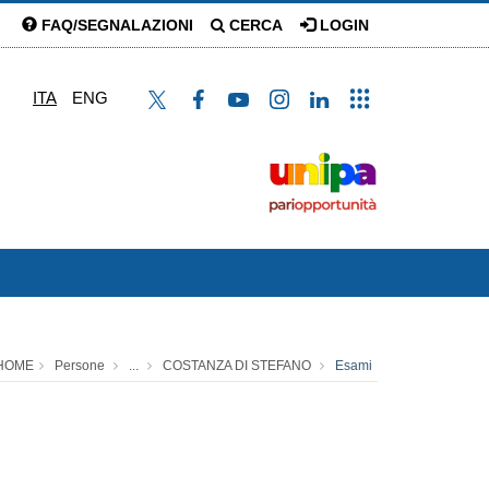
FAQ/SEGNALAZIONI
CERCA
LOGIN
ITA
ENG
HOME
Persone
...
COSTANZA DI STEFANO
Esami