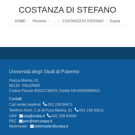
COSTANZA DI STEFANO
HOME
Persone
...
COSTANZA DI STEFANO
Esami
Università degli Studi di Palermo
Piazza Marina, 61
90133 - PALERMO
Codice Fiscale 80023730825, Partita IVA 00605880822
Contatti
Call center studenti
091 238 86472
Telefono Amm. C.le di P.zza Marina, 61
091 238 93011
URP
urp@unipa.it
091 238 93666
PEC
pec@cert.unipa.it
Webmaster
webmaster@unipa.it