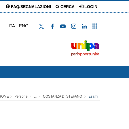
FAQ/SEGNALAZIONI
CERCA
LOGIN
ITA
ENG
HOME
Persone
...
COSTANZA DI STEFANO
Esami