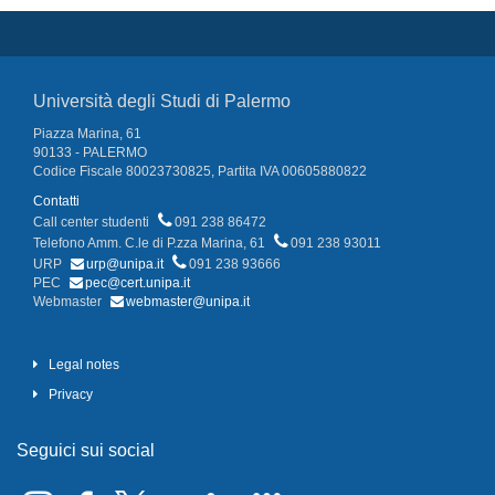
Università degli Studi di Palermo
Piazza Marina, 61
90133 - PALERMO
Codice Fiscale 80023730825, Partita IVA 00605880822
Contatti
Call center studenti
091 238 86472
Telefono Amm. C.le di P.zza Marina, 61
091 238 93011
URP
urp@unipa.it
091 238 93666
PEC
pec@cert.unipa.it
Webmaster
webmaster@unipa.it
Legal notes
Privacy
Seguici sui social