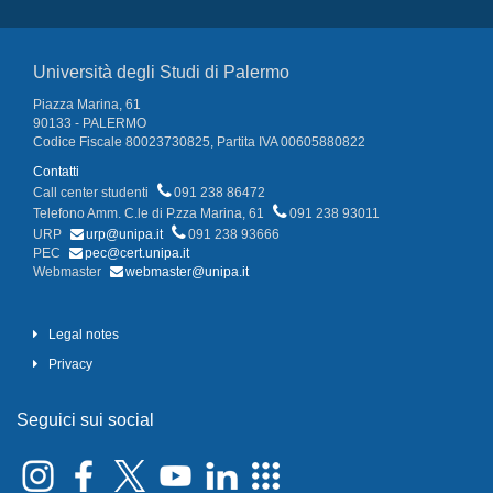
Università degli Studi di Palermo
Piazza Marina, 61
90133 - PALERMO
Codice Fiscale 80023730825, Partita IVA 00605880822
Contatti
Call center studenti
091 238 86472
Telefono Amm. C.le di P.zza Marina, 61
091 238 93011
URP
urp@unipa.it
091 238 93666
PEC
pec@cert.unipa.it
Webmaster
webmaster@unipa.it
Legal notes
Privacy
Seguici sui social