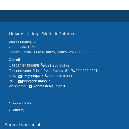
Università degli Studi di Palermo
Piazza Marina, 61
90133 - PALERMO
Codice Fiscale 80023730825, Partita IVA 00605880822
Contatti
Call center studenti
091 238 86472
Telefono Amm. C.le di P.zza Marina, 61
091 238 93011
URP
urp@unipa.it
091 238 93666
PEC
pec@cert.unipa.it
Webmaster
webmaster@unipa.it
Legal notes
Privacy
Seguici sui social