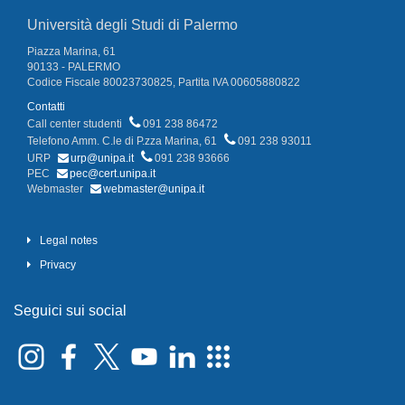
Università degli Studi di Palermo
Piazza Marina, 61
90133 - PALERMO
Codice Fiscale 80023730825, Partita IVA 00605880822
Contatti
Call center studenti
091 238 86472
Telefono Amm. C.le di P.zza Marina, 61
091 238 93011
URP
urp@unipa.it
091 238 93666
PEC
pec@cert.unipa.it
Webmaster
webmaster@unipa.it
Legal notes
Privacy
Seguici sui social