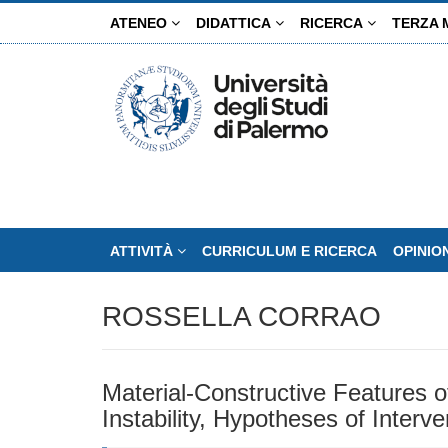
Salta
ATENEO
DIDATTICA
RICERCA
TERZA 
al
contenuto
principale
ATTIVITÀ
CURRICULUM E RICERCA
OPINIO
ROSSELLA CORRAO
Material-Constructive Features o
Instability, Hypotheses of Interv