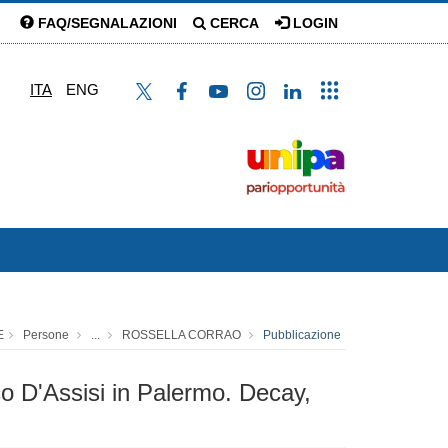
FAQ/SEGNALAZIONI
CERCA
LOGIN
ITA
ENG
E
Persone
...
ROSSELLA CORRAO
Pubblicazione
co D'Assisi in Palermo. Decay,