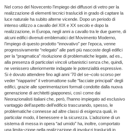
Nel corso del Novecento l’impiego dei diffusori di vetro per la
realizzazione di elementi tecnici traslucidi in grado di captare la
luce naturale ha subito alterne vicende. Dopo un periodo di
intenso utilizzo a cavallo del XIX e XX secolo e dopo la
realizzazione, in Europa, negli anni a cavallo tra le due guerre, di
alcuni edifici divenuti emblematici del Movimento Moderno,
l’impiego di questo prodotto “innovativo” per l’epoca, venne
progressivamente “relegato” alle parti più nascoste degli edifici
per la “pragmatica” risoluzione di problematiche legate, ad es.,
alla presenza di particolari vincoli urbanistici senza che, quindi,
ne venissero ulteriormente indagate le potenzialità espressive.
Si è dovuto attendere fino agli anni ’70 del se¬colo scorso per
veder “riapparire” il vetromattone sulle “facciate principali” degli
edifici, grazie alle sperimentazioni formali condotte dalla nuova
generazione di architetti giapponesi, così come dai
Neorazionalisti italiani che, però, l’hanno impiegato ad esclusivo
vantaggio dell’aspetto dell’edificio trascurando, spesso, le
problematiche connesse ad altre classi di esigenza quali, in
particolar modo, il benessere e la sicurezza. L’adozione di un
sistema di messa in opera “ad umido” ha, inoltre, comportato
una limita¬zione nella realizzazione di involucri traslucidi in