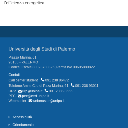
l’efficienza energetica.
Università degli Studi di Palermo
Piazza Marina, 61
90133 - PALERMO
Codice Fiscale 80023730825, Partita IVA 00605880822
Contatti
Call center studenti
091 238 86472
Telefono Amm. C.le di P.zza Marina, 61
091 238 93011
URP
urp@unipa.it
091 238 93666
PEC
pec@cert.unipa.it
Webmaster
webmaster@unipa.it
Accessibilità
Orientamento