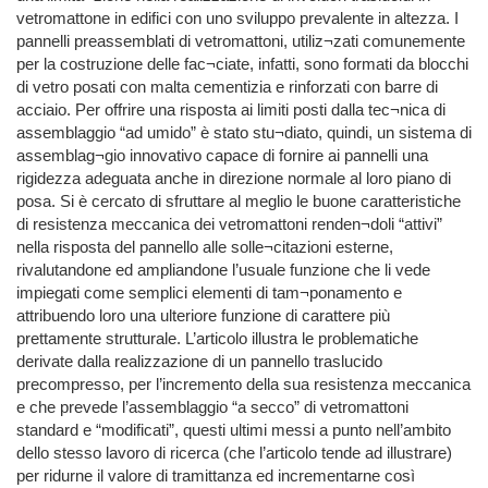
vetromattone in edifici con uno sviluppo prevalente in altezza. I
pannelli preassemblati di vetromattoni, utiliz¬zati comunemente
per la costruzione delle fac¬ciate, infatti, sono formati da blocchi
di vetro posati con malta cementizia e rinforzati con barre di
acciaio. Per offrire una risposta ai limiti posti dalla tec¬nica di
assemblaggio “ad umido” è stato stu¬diato, quindi, un sistema di
assemblag¬gio innovativo capace di fornire ai pannelli una
rigidezza adeguata anche in direzione normale al loro piano di
posa. Si è cercato di sfruttare al meglio le buone caratteristiche
di resistenza meccanica dei vetromattoni renden¬doli “attivi”
nella risposta del pannello alle solle¬citazioni esterne,
rivalutandone ed ampliandone l’usuale funzione che li vede
impiegati come semplici elementi di tam¬ponamento e
attribuendo loro una ulteriore funzione di carattere più
prettamente strutturale. L’articolo illustra le problematiche
derivate dalla realizzazione di un pannello traslucido
precompresso, per l’incremento della sua resistenza meccanica
e che prevede l’assemblaggio “a secco” di vetromattoni
standard e “modificati”, questi ultimi messi a punto nell’ambito
dello stesso lavoro di ricerca (che l’articolo tende ad illustrare)
per ridurne il valore di tramittanza ed incrementarne così