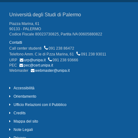
Università degli Studi di Palermo
Piazza Marina, 61
90133 - PALERMO
Codice Fiscale 80023730825, Partita IVA 00605880822
Contatti
Call center studenti
091 238 86472
Telefono Amm. C.le di P.zza Marina, 61
091 238 93011
URP
urp@unipa.it
091 238 93666
PEC
pec@cert.unipa.it
Webmaster
webmaster@unipa.it
Accessibilità
Orientamento
Ufficio Relazioni con il Pubblico
Credits
Mappa del sito
Note Legali