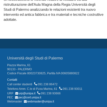
ristrutturazione dell’Aula Magna della Regia Università degli
Studi di Palermo analizzando le relazioni esistenti tra nuovo
intervento ed antica fabbrica e tra materiali e tecniche costruttive
adottate.
Università degli Studi di Palermo
Piazza Marina, 61
90133 - PALERMO
Codice Fiscale 80023730825, Partita IVA 00605880822
Contatti
Call center studenti
091 238 86472
Telefono Amm. C.le di P.zza Marina, 61
091 238 93011
URP
urp@unipa.it
091 238 93666
PEC
pec@cert.unipa.it
Webmaster
webmaster@unipa.it