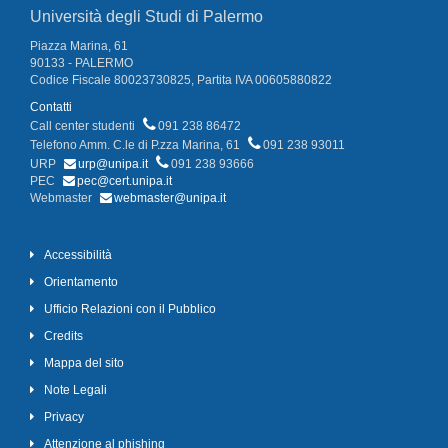
Università degli Studi di Palermo
Piazza Marina, 61
90133 - PALERMO
Codice Fiscale 80023730825, Partita IVA 00605880822
Contatti
Call center studenti
091 238 86472
Telefono Amm. C.le di P.zza Marina, 61
091 238 93011
URP
urp@unipa.it
091 238 93666
PEC
pec@cert.unipa.it
Webmaster
webmaster@unipa.it
Accessibilità
Orientamento
Ufficio Relazioni con il Pubblico
Credits
Mappa del sito
Note Legali
Privacy
Attenzione al phishing