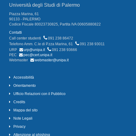
Università degli Studi di Palermo
Piazza Marina, 61
90133 - PALERMO
Codice Fiscale 80023730825, Partita IVA 00605880822
Contatti
Call center studenti
091 238 86472
Telefono Amm. C.le di P.zza Marina, 61
091 238 93011
URP
urp@unipa.it
091 238 93666
PEC
pec@cert.unipa.it
Webmaster
webmaster@unipa.it
Accessibilità
Orientamento
Ufficio Relazioni con il Pubblico
Credits
Mappa del sito
Note Legali
Privacy
Attenzione al phishing