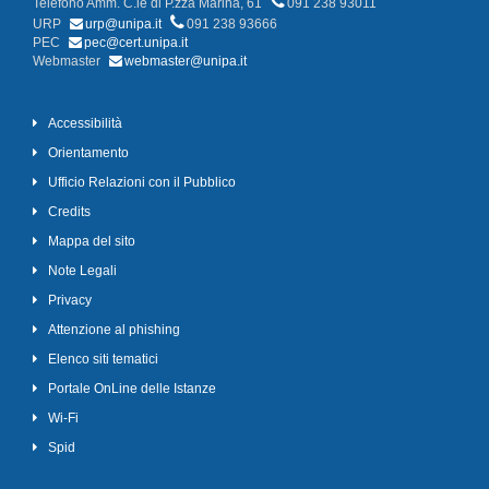
Telefono Amm. C.le di P.zza Marina, 61
091 238 93011
URP
urp@unipa.it
091 238 93666
PEC
pec@cert.unipa.it
Webmaster
webmaster@unipa.it
Accessibilità
Orientamento
Ufficio Relazioni con il Pubblico
Credits
Mappa del sito
Note Legali
Privacy
Attenzione al phishing
Elenco siti tematici
Portale OnLine delle Istanze
Wi-Fi
Spid