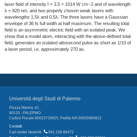
laser field of intensity I = 3.5 × 1014 W cm−2 and of wavelength
λ = 820 nm, and two properly chosen weak lasers with
wavelengths 1.5λ and 0.5λ. The three lasers have a Gaussian
envelope of 36 fs full width at half maximum. The resulting total
field is an asymmetric electric field with an isolated peak. We
show that a model atom, interacting with the above-defined total
field, generates an isolated attosecond pulse as short as 1/10 of
a laser period, i.e. approximately 270 as.
Università degli Studi di Palermo
Piazza Marina, 61
90133 - PALERMO
Codice Fiscale 80023730825, Partita IVA 00605880822
Contatti
Call center studenti
091 238 86472