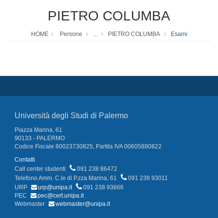
PIETRO COLUMBA
HOME
Persone
...
PIETRO COLUMBA
Esami
Università degli Studi di Palermo
Piazza Marina, 61
90133 - PALERMO
Codice Fiscale 80023730825, Partita IVA 00605880822
Contatti
Call center studenti
091 238 86472
Telefono Amm. C.le di P.zza Marina, 61
091 238 93011
URP
urp@unipa.it
091 238 93666
PEC
pec@cert.unipa.it
Webmaster
webmaster@unipa.it