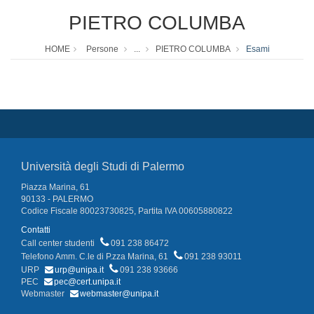
PIETRO COLUMBA
HOME
Persone
...
PIETRO COLUMBA
Esami
Università degli Studi di Palermo
Piazza Marina, 61
90133 - PALERMO
Codice Fiscale 80023730825, Partita IVA 00605880822
Contatti
Call center studenti
091 238 86472
Telefono Amm. C.le di P.zza Marina, 61
091 238 93011
URP
urp@unipa.it
091 238 93666
PEC
pec@cert.unipa.it
Webmaster
webmaster@unipa.it