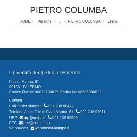
PIETRO COLUMBA
HOME
Persone
...
PIETRO COLUMBA
Esami
Università degli Studi di Palermo
Piazza Marina, 61
90133 - PALERMO
Codice Fiscale 80023730825, Partita IVA 00605880822
Contatti
Call center studenti
091 238 86472
Telefono Amm. C.le di P.zza Marina, 61
091 238 93011
URP
urp@unipa.it
091 238 93666
PEC
pec@cert.unipa.it
Webmaster
webmaster@unipa.it