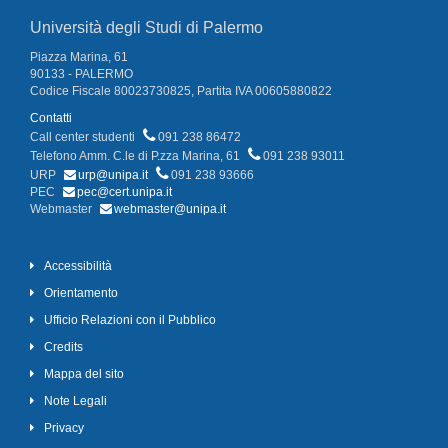
Università degli Studi di Palermo
Piazza Marina, 61
90133 - PALERMO
Codice Fiscale 80023730825, Partita IVA 00605880822
Contatti
Call center studenti
091 238 86472
Telefono Amm. C.le di P.zza Marina, 61
091 238 93011
URP
urp@unipa.it
091 238 93666
PEC
pec@cert.unipa.it
Webmaster
webmaster@unipa.it
Accessibilità
Orientamento
Ufficio Relazioni con il Pubblico
Credits
Mappa del sito
Note Legali
Privacy