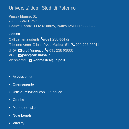
Università degli Studi di Palermo
Piazza Marina, 61
90133 - PALERMO
Codice Fiscale 80023730825, Partita IVA 00605880822
Contatti
Call center studenti
091 238 86472
Telefono Amm. C.le di P.zza Marina, 61
091 238 93011
URP
urp@unipa.it
091 238 93666
PEC
pec@cert.unipa.it
Webmaster
webmaster@unipa.it
Accessibilità
Orientamento
Ufficio Relazioni con il Pubblico
Credits
Mappa del sito
Note Legali
Privacy