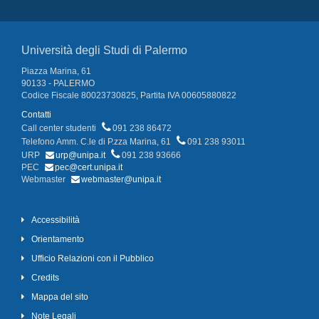
Università degli Studi di Palermo
Piazza Marina, 61
90133 - PALERMO
Codice Fiscale 80023730825, Partita IVA 00605880822
Contatti
Call center studenti
091 238 86472
Telefono Amm. C.le di P.zza Marina, 61
091 238 93011
URP
urp@unipa.it
091 238 93666
PEC
pec@cert.unipa.it
Webmaster
webmaster@unipa.it
Accessibilità
Orientamento
Ufficio Relazioni con il Pubblico
Credits
Mappa del sito
Note Legali