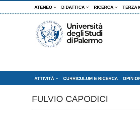
Salta
ATENEO
DIDATTICA
RICERCA
TERZA 
al
contenuto
principale
ATTIVITÀ
CURRICULUM E RICERCA
OPINIO
FULVIO CAPODICI