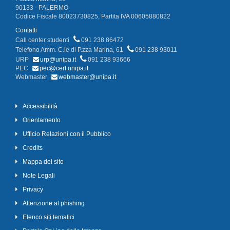
90133 - PALERMO
Codice Fiscale 80023730825, Partita IVA 00605880822
Contatti
Call center studenti
091 238 86472
Telefono Amm. C.le di P.zza Marina, 61
091 238 93011
URP
urp@unipa.it
091 238 93666
PEC
pec@cert.unipa.it
Webmaster
webmaster@unipa.it
Accessibilità
Orientamento
Ufficio Relazioni con il Pubblico
Credits
Mappa del sito
Note Legali
Privacy
Attenzione al phishing
Elenco siti tematici