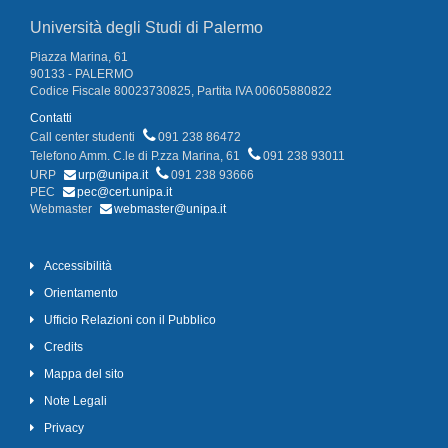
Università degli Studi di Palermo
Piazza Marina, 61
90133 - PALERMO
Codice Fiscale 80023730825, Partita IVA 00605880822
Contatti
Call center studenti
091 238 86472
Telefono Amm. C.le di P.zza Marina, 61
091 238 93011
URP
urp@unipa.it
091 238 93666
PEC
pec@cert.unipa.it
Webmaster
webmaster@unipa.it
Accessibilità
Orientamento
Ufficio Relazioni con il Pubblico
Credits
Mappa del sito
Note Legali
Privacy