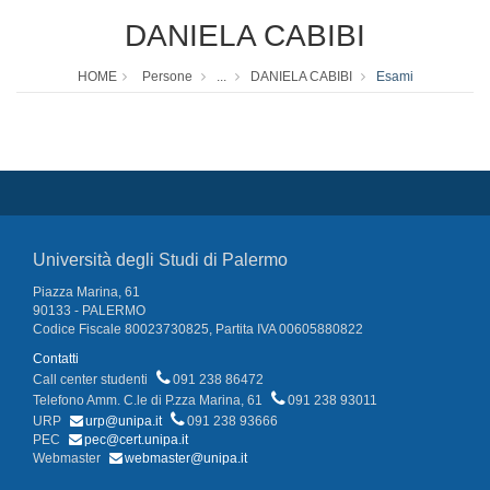
DANIELA CABIBI
HOME
Persone
...
DANIELA CABIBI
Esami
Università degli Studi di Palermo
Piazza Marina, 61
90133 - PALERMO
Codice Fiscale 80023730825, Partita IVA 00605880822
Contatti
Call center studenti
091 238 86472
Telefono Amm. C.le di P.zza Marina, 61
091 238 93011
URP
urp@unipa.it
091 238 93666
PEC
pec@cert.unipa.it
Webmaster
webmaster@unipa.it