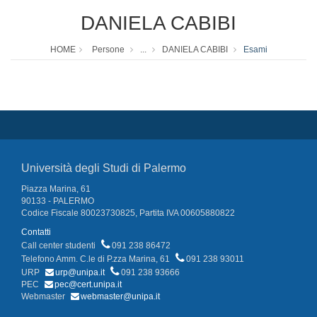
DANIELA CABIBI
HOME
Persone
...
DANIELA CABIBI
Esami
Università degli Studi di Palermo
Piazza Marina, 61
90133 - PALERMO
Codice Fiscale 80023730825, Partita IVA 00605880822
Contatti
Call center studenti
091 238 86472
Telefono Amm. C.le di P.zza Marina, 61
091 238 93011
URP
urp@unipa.it
091 238 93666
PEC
pec@cert.unipa.it
Webmaster
webmaster@unipa.it