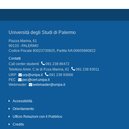
Università degli Studi di Palermo
Piazza Marina, 61
90133 - PALERMO
Codice Fiscale 80023730825, Partita IVA 00605880822
Contatti
Call center studenti
091 238 86472
Telefono Amm. C.le di P.zza Marina, 61
091 238 93011
URP
urp@unipa.it
091 238 93666
PEC
pec@cert.unipa.it
Webmaster
webmaster@unipa.it
Accessibilità
Orientamento
Ufficio Relazioni con il Pubblico
Credits