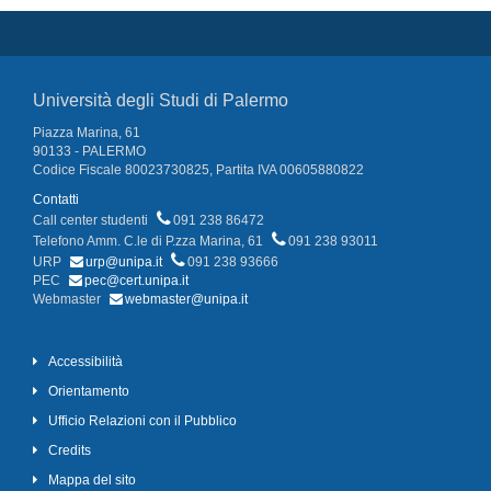
Università degli Studi di Palermo
Piazza Marina, 61
90133 - PALERMO
Codice Fiscale 80023730825, Partita IVA 00605880822
Contatti
Call center studenti
091 238 86472
Telefono Amm. C.le di P.zza Marina, 61
091 238 93011
URP
urp@unipa.it
091 238 93666
PEC
pec@cert.unipa.it
Webmaster
webmaster@unipa.it
Accessibilità
Orientamento
Ufficio Relazioni con il Pubblico
Credits
Mappa del sito