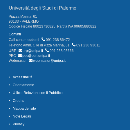
Università degli Studi di Palermo
Piazza Marina, 61
90133 - PALERMO
Codice Fiscale 80023730825, Partita IVA 00605880822
Contatti
Call center studenti
091 238 86472
Telefono Amm. C.le di P.zza Marina, 61
091 238 93011
URP
urp@unipa.it
091 238 93666
PEC
pec@cert.unipa.it
Webmaster
webmaster@unipa.it
Accessibilità
Orientamento
Ufficio Relazioni con il Pubblico
Credits
Mappa del sito
Note Legali
Privacy