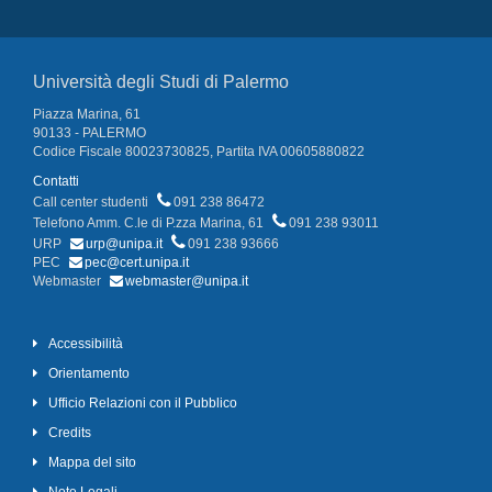
Università degli Studi di Palermo
Piazza Marina, 61
90133 - PALERMO
Codice Fiscale 80023730825, Partita IVA 00605880822
Contatti
Call center studenti
091 238 86472
Telefono Amm. C.le di P.zza Marina, 61
091 238 93011
URP
urp@unipa.it
091 238 93666
PEC
pec@cert.unipa.it
Webmaster
webmaster@unipa.it
Accessibilità
Orientamento
Ufficio Relazioni con il Pubblico
Credits
Mappa del sito