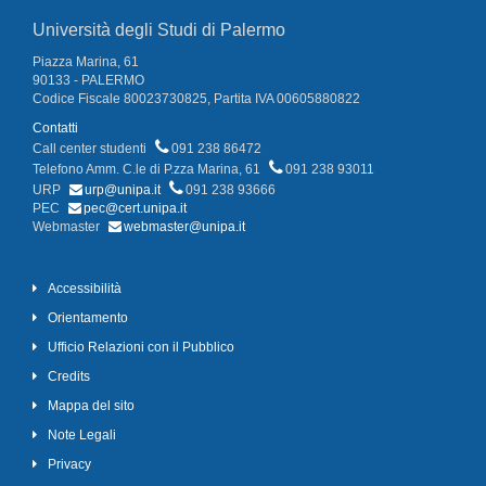
Università degli Studi di Palermo
Piazza Marina, 61
90133 - PALERMO
Codice Fiscale 80023730825, Partita IVA 00605880822
Contatti
Call center studenti
091 238 86472
Telefono Amm. C.le di P.zza Marina, 61
091 238 93011
URP
urp@unipa.it
091 238 93666
PEC
pec@cert.unipa.it
Webmaster
webmaster@unipa.it
Accessibilità
Orientamento
Ufficio Relazioni con il Pubblico
Credits
Mappa del sito
Note Legali
Privacy