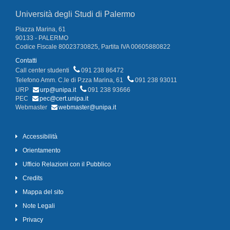
Università degli Studi di Palermo
Piazza Marina, 61
90133 - PALERMO
Codice Fiscale 80023730825, Partita IVA 00605880822
Contatti
Call center studenti
091 238 86472
Telefono Amm. C.le di P.zza Marina, 61
091 238 93011
URP
urp@unipa.it
091 238 93666
PEC
pec@cert.unipa.it
Webmaster
webmaster@unipa.it
Accessibilità
Orientamento
Ufficio Relazioni con il Pubblico
Credits
Mappa del sito
Note Legali
Privacy