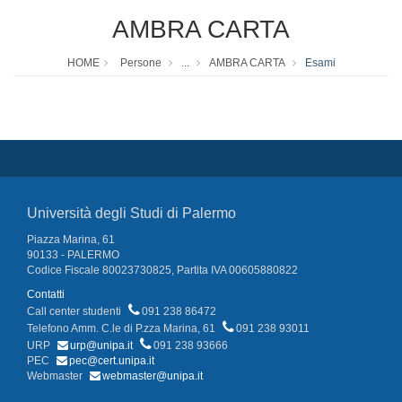
AMBRA CARTA
HOME
Persone
...
AMBRA CARTA
Esami
Università degli Studi di Palermo
Piazza Marina, 61
90133 - PALERMO
Codice Fiscale 80023730825, Partita IVA 00605880822
Contatti
Call center studenti
091 238 86472
Telefono Amm. C.le di P.zza Marina, 61
091 238 93011
URP
urp@unipa.it
091 238 93666
PEC
pec@cert.unipa.it
Webmaster
webmaster@unipa.it