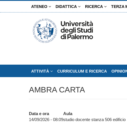
Salta
ATENEO
DIDATTICA
RICERCA
TERZA 
al
contenuto
principale
ATTIVITÀ
CURRICULUM E RICERCA
OPINIO
AMBRA CARTA
Data e ora
Aula
14/09/2026 - 08:09
studio docente stanza 506 edificio