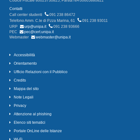
Codice Fiscale 80023730825, Partita IVA 00605880822
Contatti
Call center studenti
091 238 86472
Telefono Amm. C.le di P.zza Marina, 61
091 238 93011
URP
urp@unipa.it
091 238 93666
PEC
pec@cert.unipa.it
Webmaster
webmaster@unipa.it
Accessibilità
Orientamento
Ufficio Relazioni con il Pubblico
Credits
Mappa del sito
Note Legali
Privacy
Attenzione al phishing
Elenco siti tematici
Portale OnLine delle Istanze
Wi-Fi