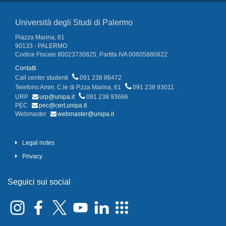
Università degli Studi di Palermo
Piazza Marina, 61
90133 - PALERMO
Codice Fiscale 80023730825, Partita IVA 00605880822
Contatti
Call center studenti
091 238 86472
Telefono Amm. C.le di P.zza Marina, 61
091 238 93011
URP
urp@unipa.it
091 238 93666
PEC
pec@cert.unipa.it
Webmaster
webmaster@unipa.it
Legal notes
Privacy
Seguici sui social