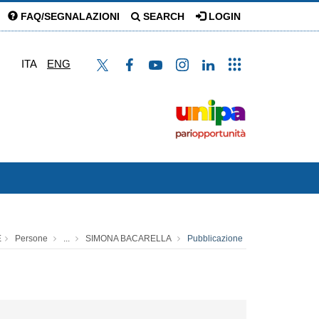
FAQ/SEGNALAZIONI
SEARCH
LOGIN
ITA
ENG
E
Persone
...
SIMONA BACARELLA
Pubblicazione