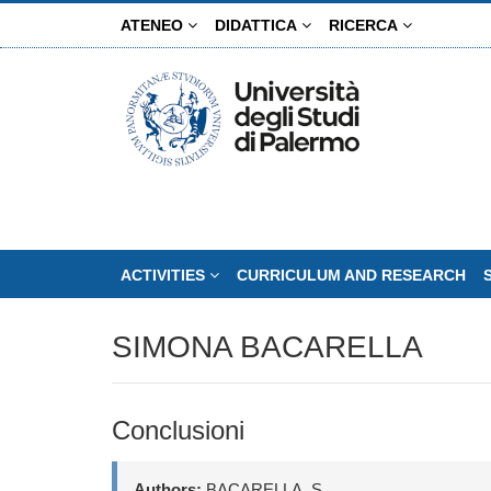
Skip
ATENEO
DIDATTICA
RICERCA
to
main
content
ACTIVITIES
CURRICULUM AND RESEARCH
SIMONA BACARELLA
Conclusioni
Authors:
BACARELLA, S