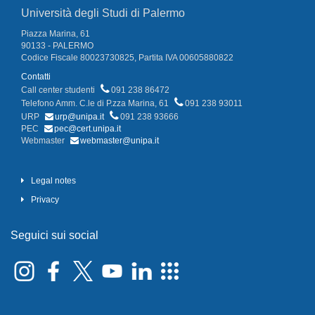
Università degli Studi di Palermo
Piazza Marina, 61
90133 - PALERMO
Codice Fiscale 80023730825, Partita IVA 00605880822
Contatti
Call center studenti
091 238 86472
Telefono Amm. C.le di P.zza Marina, 61
091 238 93011
URP
urp@unipa.it
091 238 93666
PEC
pec@cert.unipa.it
Webmaster
webmaster@unipa.it
Legal notes
Privacy
Seguici sui social