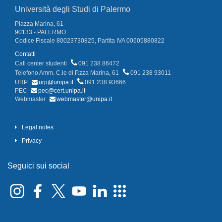
Università degli Studi di Palermo
Piazza Marina, 61
90133 - PALERMO
Codice Fiscale 80023730825, Partita IVA 00605880822
Contatti
Call center studenti
091 238 86472
Telefono Amm. C.le di P.zza Marina, 61
091 238 93011
URP
urp@unipa.it
091 238 93666
PEC
pec@cert.unipa.it
Webmaster
webmaster@unipa.it
Legal notes
Privacy
Seguici sui social