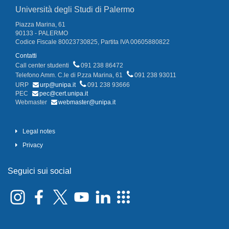
Università degli Studi di Palermo
Piazza Marina, 61
90133 - PALERMO
Codice Fiscale 80023730825, Partita IVA 00605880822
Contatti
Call center studenti
091 238 86472
Telefono Amm. C.le di P.zza Marina, 61
091 238 93011
URP
urp@unipa.it
091 238 93666
PEC
pec@cert.unipa.it
Webmaster
webmaster@unipa.it
Legal notes
Privacy
Seguici sui social