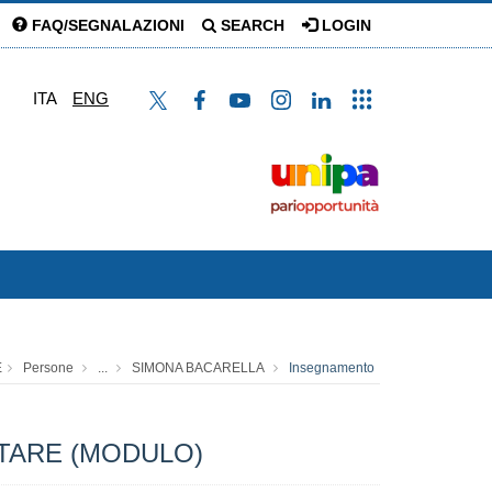
FAQ/SEGNALAZIONI
SEARCH
LOGIN
ITA
ENG
E
Persone
...
SIMONA BACARELLA
Insegnamento
TARE (MODULO)