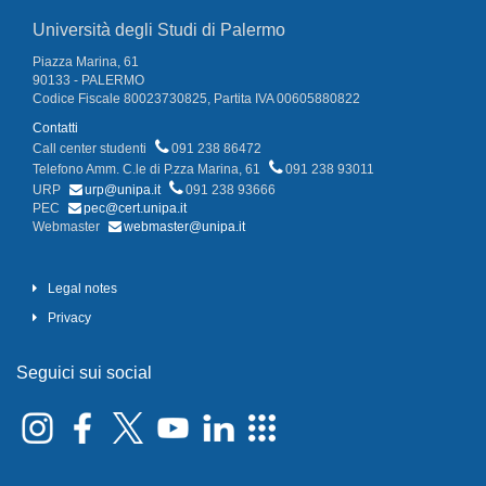
Università degli Studi di Palermo
Piazza Marina, 61
90133 - PALERMO
Codice Fiscale 80023730825, Partita IVA 00605880822
Contatti
Call center studenti
091 238 86472
Telefono Amm. C.le di P.zza Marina, 61
091 238 93011
URP
urp@unipa.it
091 238 93666
PEC
pec@cert.unipa.it
Webmaster
webmaster@unipa.it
Legal notes
Privacy
Seguici sui social