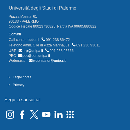
Università degli Studi di Palermo
Piazza Marina, 61
90133 - PALERMO
Codice Fiscale 80023730825, Partita IVA 00605880822
Contatti
Call center studenti
091 238 86472
Telefono Amm. C.le di P.zza Marina, 61
091 238 93011
URP
urp@unipa.it
091 238 93666
PEC
pec@cert.unipa.it
Webmaster
webmaster@unipa.it
Legal notes
Privacy
Seguici sui social