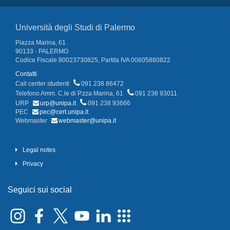
Università degli Studi di Palermo
Piazza Marina, 61
90133 - PALERMO
Codice Fiscale 80023730825, Partita IVA 00605880822
Contatti
Call center studenti
091 238 86472
Telefono Amm. C.le di P.zza Marina, 61
091 238 93011
URP
urp@unipa.it
091 238 93666
PEC
pec@cert.unipa.it
Webmaster
webmaster@unipa.it
Legal notes
Privacy
Seguici sui social